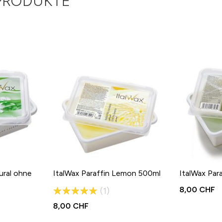
PRODUKTE
ural ohne
ItalWax Paraffin Lemon 500ml
ItalWax Par
Bewertung:
8,00 CHF
1
100%
8,00 CHF