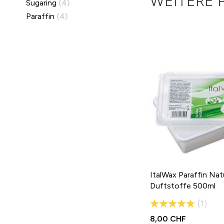
WEITERE 
Sugaring
4
Paraffin
4
ItalWax Paraffin Nat
Duftstoffe 500ml
Bewertung:
1
100%
8,00 CHF