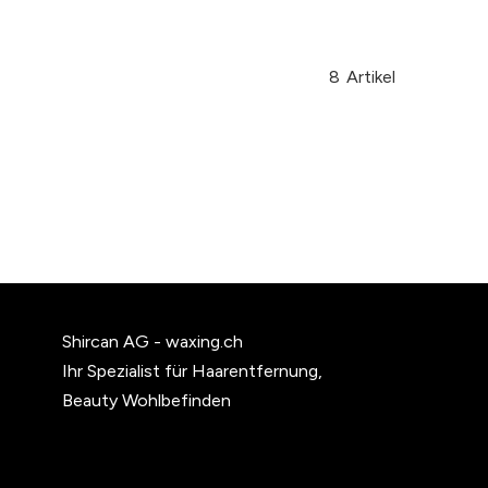
8
Artikel
Shircan AG - waxing.ch
Ihr Spezialist für Haarentfernung,
Beauty Wohlbefinden