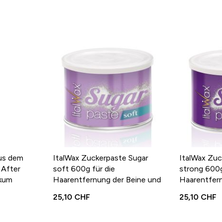
aus dem
ItalWax Zuckerpaste Sugar
ItalWax Zuc
 After
soft 600g für die
strong 600g
ikum
Haarentfernung der Beine und
Haarentfern
Anwendung
Arme
Arme
25,10 CHF
25,10 CHF
nung mit