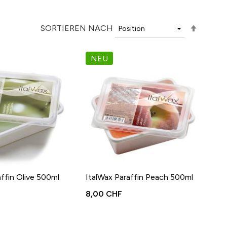
Abstei
SORTIEREN NACH
Richtu
festle
NEU
affin Olive 500ml
ItalWax Paraffin Peach 500ml
8,00 CHF