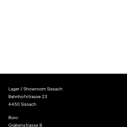
Lager / Showroom Sissach:
Bahnhofstrasse 23
4450 Sissach
Büro:
Grabenstrasse 8