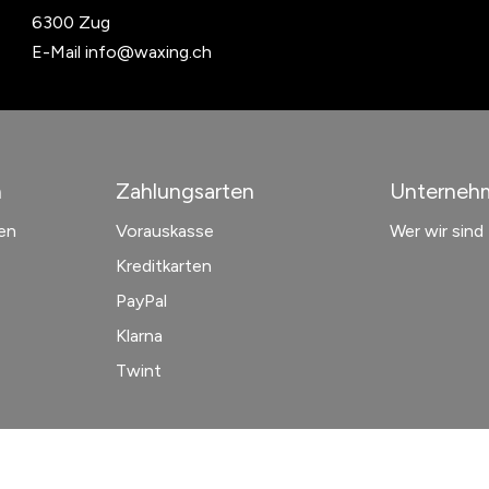
6300 Zug
E-Mail
info@waxing.ch
n
Zahlungsarten
Unterneh
en
Vorauskasse
Wer wir sind
Kreditkarten
PayPal
Klarna
Twint