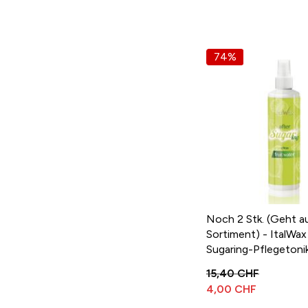
74%
Noch 2 Stk. (Geht 
Sortiment) - ItalWax
Sugaring-Pflegeton
"Zitrus" 250ml zur 
15,40 CHF
nach der Haarentfer
4,00 CHF
Wachs