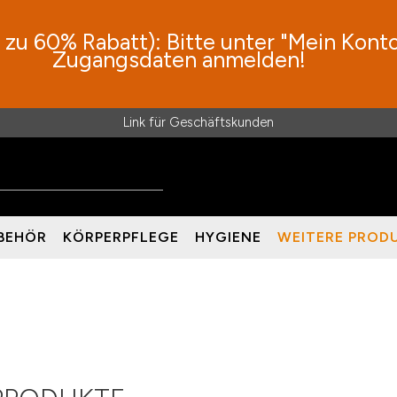
zu 60% Rabatt): Bitte unter "Mein Konto"
Zugangsdaten anmelden!
Link für Geschäftskunden
BEHÖR
KÖRPERPFLEGE
HYGIENE
WEITERE PROD