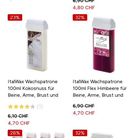
6,90 CHF
4,80 CHF
23%
32%
ItalWax Wachspatrone
ItalWax Wachspatrone
100ml Kokosnuss für
100ml Flex Himbeere für
Beine, Arme, Brust und
Beine, Arme, Brust und
Rücken
Rücken
Bewertung:
6,90 CHF
1
4,70 CHF
80%
6,10 CHF
4,70 CHF
28%
32%