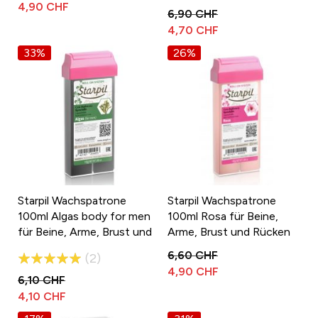
4,90 CHF
100%
6,90 CHF
4,70 CHF
33%
26%
Starpil Wachspatrone
Starpil Wachspatrone
100ml Algas body for men
100ml Rosa für Beine,
für Beine, Arme, Brust und
Arme, Brust und Rücken
Rücken
Bewertung:
6,60 CHF
2
4,90 CHF
100%
6,10 CHF
4,10 CHF