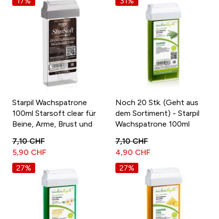
17%
31%
Starpil Wachspatrone
Noch 20 Stk. (Geht aus
100ml Starsoft clear für
dem Sortiment) - Starpil
Beine, Arme, Brust und
Wachspatrone 100ml
Rücken
Rosmarin Naturdepil für
7,10 CHF
7,10 CHF
Beine, Arme, Brust und
5,90 CHF
4,90 CHF
Rücken
27%
27%