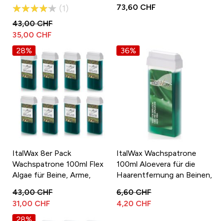
Bewertung:
73,60 CHF
1
80%
43,00 CHF
35,00 CHF
28%
36%
ItalWax 8er Pack
ItalWax Wachspatrone
Wachspatrone 100ml Flex
100ml Aloevera für die
Algae für Beine, Arme,
Haarentfernung an Beinen,
Brust und Rücken
Arme, Brust und Rücken
43,00 CHF
6,60 CHF
31,00 CHF
4,20 CHF
28%