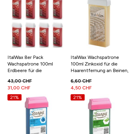
ItalWax 8er Pack
ItalWax Wachspatrone
Wachspatrone 100ml
100ml Zinkoxid für die
Erdbeere für die
Haarentfernung an Beinen,
Haarentfernung an Beinen,
Arme, Brust und Rücken
43,00 CHF
6,60 CHF
Arme, Brust und Rücken
31,00 CHF
4,50 CHF
21%
21%