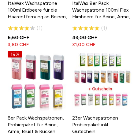
ItalWax Wachspatrone
ItalWax 8er Pack
100ml Erdbeere für die
Wachspatrone 100ml Flex
Haarentfernung an Beinen,
Himbeere für Beine, Arme,
Arme, Brust und Rücken
Brust und Rücken
Bewertung:
Bewertung:
1
1
80%
100%
6,60 CHF
43,00 CHF
3,80 CHF
31,00 CHF
19%
8er Pack Wachspatronen,
23er Wachspatronen
Probierpaket für Beine,
Probierpaket inkl.
Arme, Brust & Rücken
Gutschein