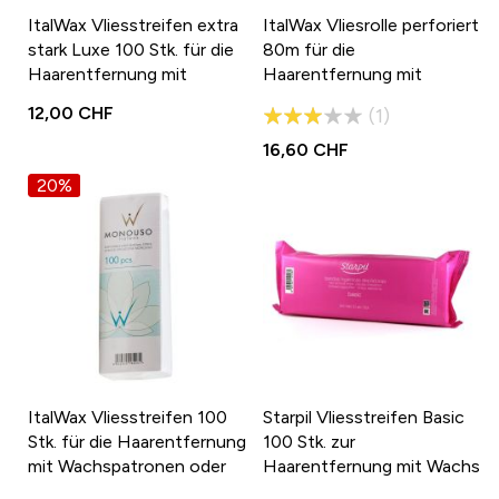
ItalWax Vliesstreifen extra
ItalWax Vliesrolle perforiert
stark Luxe 100 Stk. für die
80m für die
Haarentfernung mit
Haarentfernung mit
Wachspatronen oder
Wachspatronen oder
Bewertung:
12,00 CHF
1
Sugaring
Sugaring
60%
16,60 CHF
20%
ItalWax Vliesstreifen 100
Starpil Vliesstreifen Basic
Stk. für die Haarentfernung
100 Stk. zur
mit Wachspatronen oder
Haarentfernung mit Wachs
Sugaring
oder Sugaring