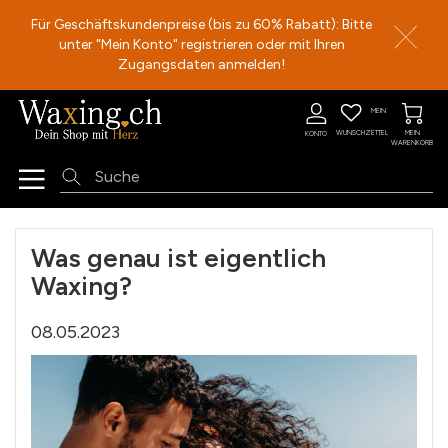
Für Geschäftskundenpreise (bis zu 60% Rabatt): Bitte
unter "Mein Konto" registrieren oder mit Ihren
Zugangsdaten anmelden!
Direkt
MEIN
zum
WUNSCHZETTEL
MEIN
KONTO
Inhalt
WARENKORB
Was genau ist eigentlich
Waxing?
08.05.2023