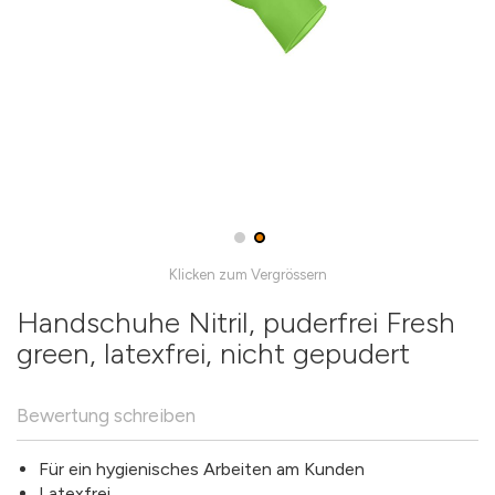
Skip
to
the
Handschuhe Nitril, puderfrei Fresh
beginning
green, latexfrei, nicht gepudert
of
the
images
Bewertung schreiben
gallery
Für ein hygienisches Arbeiten am Kunden
Latexfrei