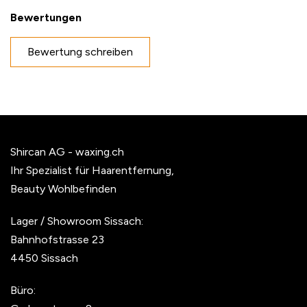
Bewertungen
Eigene Bewertung schreiben
Bewertung schreiben
Nickname
Zusammenfassung
Shircan AG - waxing.ch
Ihr Spezialist für Haarentfernung,
Beauty Wohlbefinden
Bewertung
Lager / Showroom Sissach:
Bahnhofstrasse 23
4450 Sissach
Büro:
Bewertung abschicken