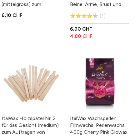
(mittelgross) zum
Beine, Arme, Brust und
Auftragen von Filmwachs
Rücken
Bewertung:
6,10 CHF
1
oder Büchsenwachs
80%
6,90 CHF
4,80 CHF
ItalWax Holzspatel Nr. 2
ItalWax Wachsperlen,
für das Gesicht (medium)
Filmwachs, Perlenwachs
zum Auftragen von
400g Cherry Pink Glowax
Filmwachs oder