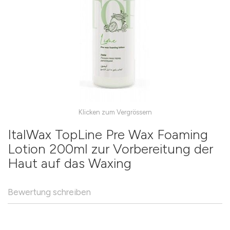
Skip
to
the
ItalWax TopLine Pre Wax Foaming
beginning
Lotion 200ml zur Vorbereitung der
of
Haut auf das Waxing
the
images
gallery
Bewertung schreiben