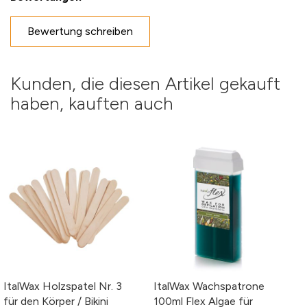
Eigene Bewertung schreiben
Bewertung schreiben
Nickname
Kunden, die diesen Artikel gekauft
haben, kauften auch
Zusammenfassung
Bewertung
Bewertung abschicken
ItalWax Holzspatel Nr. 3
ItalWax Wachspatrone
für den Körper / Bikini
100ml Flex Algae für