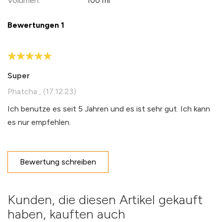
100 ml
Bewertungen
1
100%
Super
Phatcha
,
17.12.23
Ich benutze es seit 5 Jahren und es ist sehr gut. Ich kann
es nur empfehlen.
Eigene Bewertung schreiben
Bewertung schreiben
Nickname
Kunden, die diesen Artikel gekauft
haben, kauften auch