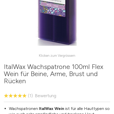
Skip
to
the
ItalWax Wachspatrone 100ml Flex
beginning
Wein für Beine, Arme, Brust und
of
Rücken
the
images
gallery
Bewertung:
(1)
Bewertung
100
100
% of
Wachspatronen
ItalWax Wein
ist für alle Hauttypen so