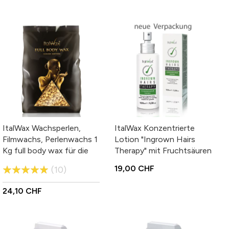
Zusammenfassung
Bewertung
Bewertung abschicken
ItalWax Wachsperlen,
ItalWax Konzentrierte
Filmwachs, Perlenwachs 1
Lotion "Ingrown Hairs
Kg full body wax für die
Therapy" mit Fruchtsäuren
Haarentfernung an allen
gegen eingewachsene
Bewertung:
19,00 CHF
10
Körperstellen
Haare
98%
24,10 CHF